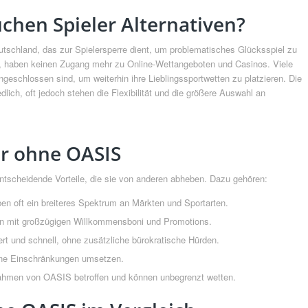
chen Spieler Alternativen?
utschland, das zur Spielersperre dient, um problematisches Glücksspiel zu
sen, haben keinen Zugang mehr zu Online-Wettangeboten und Casinos. Viele
geschlossen sind, um weiterhin ihre Lieblingssportwetten zu platzieren. Die
ich, oft jedoch stehen die Flexibilität und die größere Auswahl an
er ohne OASIS
entscheidende Vorteile, die sie von anderen abheben. Dazu gehören:
en oft ein breiteres Spektrum an Märkten und Sportarten.
en mit großzügigen Willkommensboni und Promotions.
rt und schnell, ohne zusätzliche bürokratische Hürden.
hne Einschränkungen umsetzen.
ahmen von OASIS betroffen und können unbegrenzt wetten.