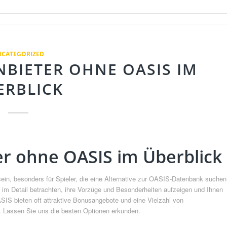
CATEGORIZED
NBIETER OHNE OASIS IM
ERBLICK
er ohne OASIS im Überblick
ein, besonders für Spieler, die eine Alternative zur OASIS-Datenbank suchen
 im Detail betrachten, ihre Vorzüge und Besonderheiten aufzeigen und Ihnen
ASIS bieten oft attraktive Bonusangebote und eine Vielzahl von
t. Lassen Sie uns die besten Optionen erkunden.