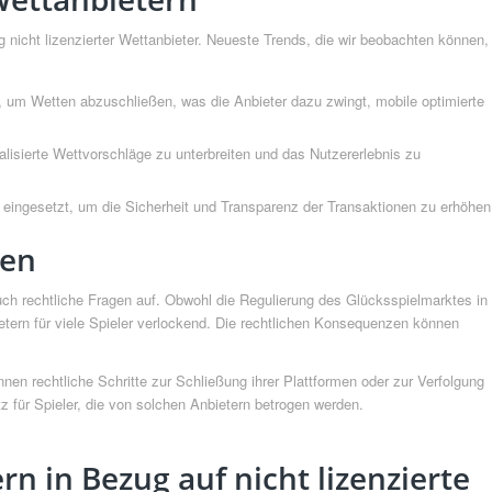
g nicht lizenzierter Wettanbieter. Neueste Trends, die wir beobachten können,
 um Wetten abzuschließen, was die Anbieter dazu zwingt, mobile optimierte
lisierte Wettvorschläge zu unterbreiten und das Nutzererlebnis zu
ingesetzt, um die Sicherheit und Transparenz der Transaktionen zu erhöhen
gen
auch rechtliche Fragen auf. Obwohl die Regulierung des Glücksspielmarktes in
ietern für viele Spieler verlockend. Die rechtlichen Konsequenzen können
nen rechtliche Schritte zur Schließung ihrer Plattformen oder zur Verfolgung
 für Spieler, die von solchen Anbietern betrogen werden.
n in Bezug auf nicht lizenzierte