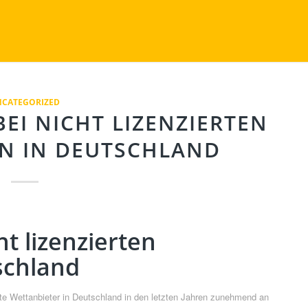
CATEGORIZED
EI NICHT LIZENZIERTEN
N IN DEUTSCHLAND
ht lizenzierten
schland
erte Wettanbieter in Deutschland in den letzten Jahren zunehmend an