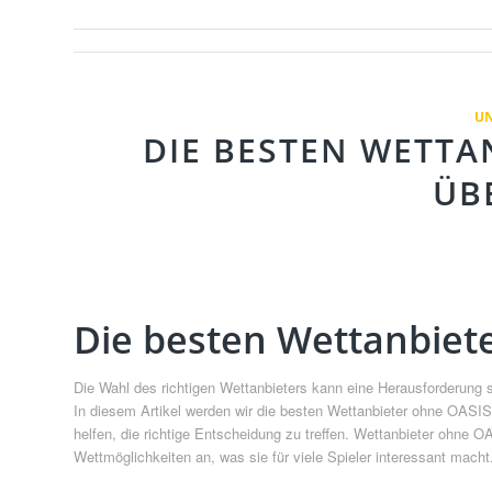
UN
DIE BESTEN WETTA
ÜB
Die besten Wettanbiet
Die Wahl des richtigen Wettanbieters kann eine Herausforderung s
In diesem Artikel werden wir die besten Wettanbieter ohne OASIS
helfen, die richtige Entscheidung zu treffen. Wettanbieter ohne O
Wettmöglichkeiten an, was sie für viele Spieler interessant mach