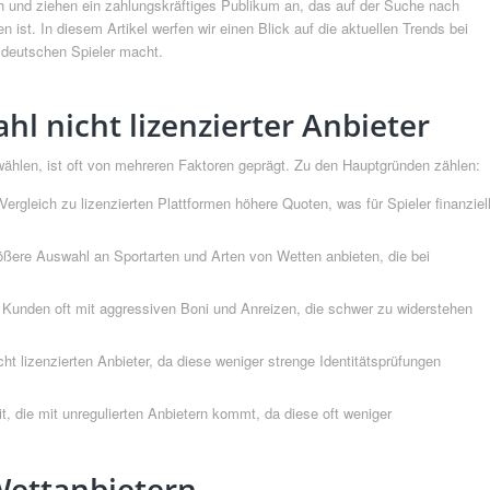
ch und ziehen ein zahlungskräftiges Publikum an, das auf der Suche nach
ist. In diesem Artikel werfen wir einen Blick auf die aktuellen Trends bei
e deutschen Spieler macht.
hl nicht lizenzierter Anbieter
 wählen, ist oft von mehreren Faktoren geprägt. Zu den Hauptgründen zählen:
 Vergleich zu lizenzierten Plattformen höhere Quoten, was für Spieler finanziel
ößere Auswahl an Sportarten und Arten von Wetten anbieten, die bei
 Kunden oft mit aggressiven Boni und Anreizen, die schwer zu widerstehen
ht lizenzierten Anbieter, da diese weniger strenge Identitätsprüfungen
t, die mit unregulierten Anbietern kommt, da diese oft weniger
Wettanbietern