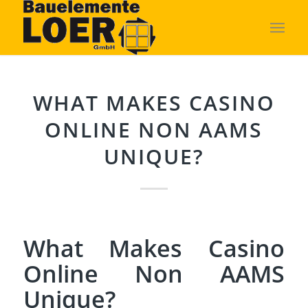
WHAT MAKES CASINO
ONLINE NON AAMS
UNIQUE?
What Makes Casino
Online Non AAMS
Unique?