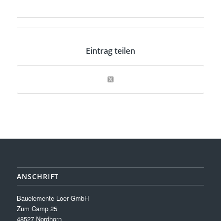
Eintrag teilen
ANSCHRIFT
Bauelemente Loer GmbH
Zum Camp 25
48527 Nordhorn