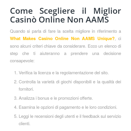
Come Scegliere il Miglior
Casinò Online Non AAMS
Quando si parla di fare la scelta migliore in riferimento a
What Makes Casino Online Non AAMS Unique?
, ci
sono alcuni criteri chiave da considerare. Ecco un elenco di
step che ti aiuteranno a prendere una decisione
consapevole:
Verifica la licenza e la regolamentazione del sito.
Controlla la varietà di giochi disponibili e la qualità dei
fornitori.
Analizza i bonus e le promozioni offerte.
Esamina le opzioni di pagamento e le loro condizioni.
Leggi le recensioni degli utenti e il feedback sul servizio
clienti.