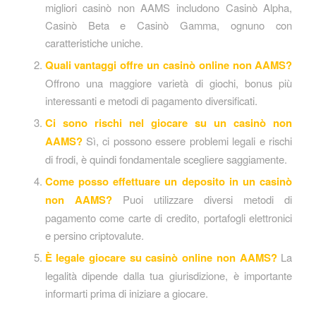
migliori casinò non AAMS includono Casinò Alpha,
Casinò Beta e Casinò Gamma, ognuno con
caratteristiche uniche.
Quali vantaggi offre un casinò online non AAMS?
Offrono una maggiore varietà di giochi, bonus più
interessanti e metodi di pagamento diversificati.
Ci sono rischi nel giocare su un casinò non
AAMS?
Sì, ci possono essere problemi legali e rischi
di frodi, è quindi fondamentale scegliere saggiamente.
Come posso effettuare un deposito in un casinò
non AAMS?
Puoi utilizzare diversi metodi di
pagamento come carte di credito, portafogli elettronici
e persino criptovalute.
È legale giocare su casinò online non AAMS?
La
legalità dipende dalla tua giurisdizione, è importante
informarti prima di iniziare a giocare.