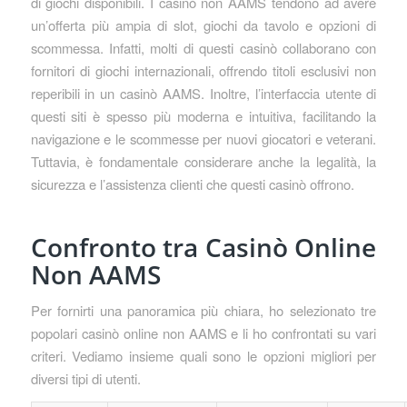
di giochi disponibili. I casinò non AAMS tendono ad avere
un’offerta più ampia di slot, giochi da tavolo e opzioni di
scommessa. Infatti, molti di questi casinò collaborano con
fornitori di giochi internazionali, offrendo titoli esclusivi non
reperibili in un casinò AAMS. Inoltre, l’interfaccia utente di
questi siti è spesso più moderna e intuitiva, facilitando la
navigazione e le scommesse per nuovi giocatori e veterani.
Tuttavia, è fondamentale considerare anche la legalità, la
sicurezza e l’assistenza clienti che questi casinò offrono.
Confronto tra Casinò Online
Non AAMS
Per fornirti una panoramica più chiara, ho selezionato tre
popolari casinò online non AAMS e li ho confrontati su vari
criteri. Vediamo insieme quali sono le opzioni migliori per
diversi tipi di utenti.