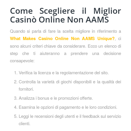
Come Scegliere il Miglior
Casinò Online Non AAMS
Quando si parla di fare la scelta migliore in riferimento a
What Makes Casino Online Non AAMS Unique?
, ci
sono alcuni criteri chiave da considerare. Ecco un elenco di
step che ti aiuteranno a prendere una decisione
consapevole:
Verifica la licenza e la regolamentazione del sito.
Controlla la varietà di giochi disponibili e la qualità dei
fornitori.
Analizza i bonus e le promozioni offerte.
Esamina le opzioni di pagamento e le loro condizioni.
Leggi le recensioni degli utenti e il feedback sul servizio
clienti.