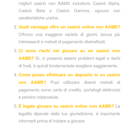
migliori casinò non AAMS includono Casinò Alpha,
Casinò Beta e Casinò Gamma, ognuno con
caratteristiche uniche.
Quali vantaggi offre un casinò online non AAMS?
Offrono una maggiore varietà di giochi, bonus più
interessanti e metodi di pagamento diversificati.
Ci sono rischi nel giocare su un casinò non
AAMS?
Sì, ci possono essere problemi legali e rischi
di frodi, è quindi fondamentale scegliere saggiamente.
Come posso effettuare un deposito in un casinò
non AAMS?
Puoi utilizzare diversi metodi di
pagamento come carte di credito, portafogli elettronici
e persino criptovalute.
È legale giocare su casinò online non AAMS?
La
legalità dipende dalla tua giurisdizione, è importante
informarti prima di iniziare a giocare.