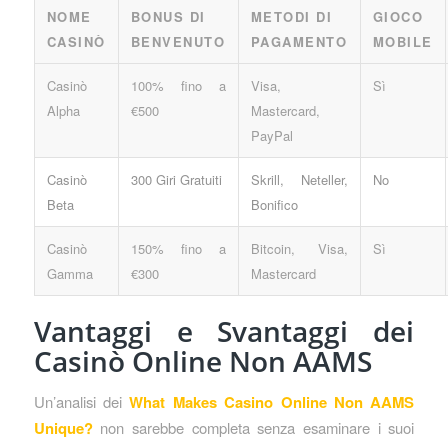
NOME
BONUS DI
METODI DI
GIOCO
CASINÒ
BENVENUTO
PAGAMENTO
MOBILE
Casinò
100% fino a
Visa,
Sì
Alpha
€500
Mastercard,
PayPal
Casinò
300 Giri Gratuiti
Skrill, Neteller,
No
Beta
Bonifico
Casinò
150% fino a
Bitcoin, Visa,
Sì
Gamma
€300
Mastercard
Vantaggi e Svantaggi dei
Casinò Online Non AAMS
Un’analisi dei
What Makes Casino Online Non AAMS
Unique?
non sarebbe completa senza esaminare i suoi