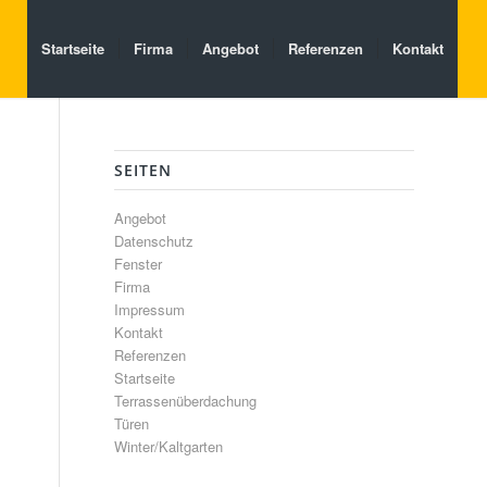
Startseite
Firma
Angebot
Referenzen
Kontakt
SEITEN
Angebot
Datenschutz
Fenster
Firma
Impressum
Kontakt
Referenzen
Startseite
Terrassenüberdachung
Türen
Winter/Kaltgarten