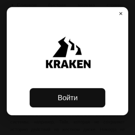
Слишком быстрая загрузка страниц,
нехарактерная для сети Tor.
×
Требование ввести данные кошелька сразу после
входа.
Отсутствие истории обновлений или новостного
раздела.
Инструкция по
обеспечению личной
цифровой гигиены
Планируете взаимодействовать с даркнет-
Войти
площадками и хотите минимизировать риски потери
анонимности в 2026 году? Цифровая гигиена
начинается с использования отдельной операционной
системы, например, Tails, которая не сохраняет
историю действий на жестком диске. Никогда не