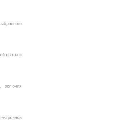
выбранного
ой почты и
, включая
лектронной