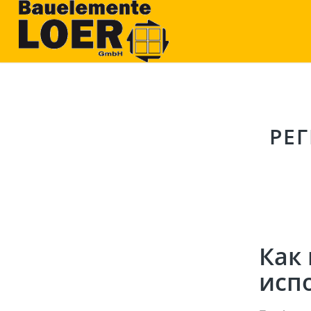
РЕ
Как
исп