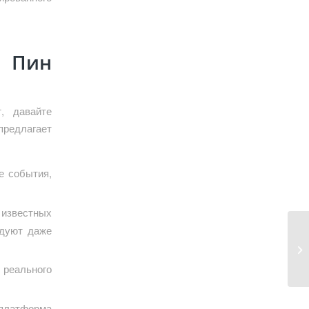
а Пин
, давайте
предлагает
е события,
известных
адуют даже
Ка
ис
реального
 платформа