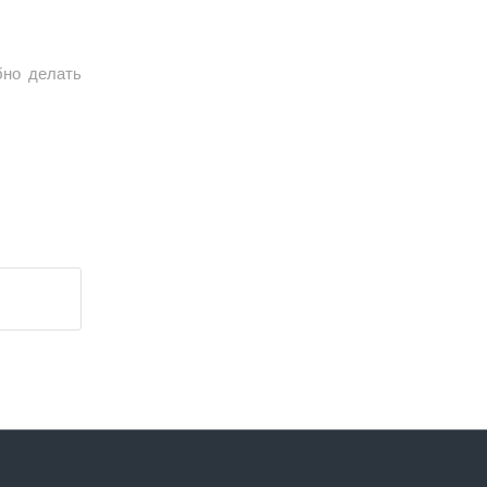
бно делать