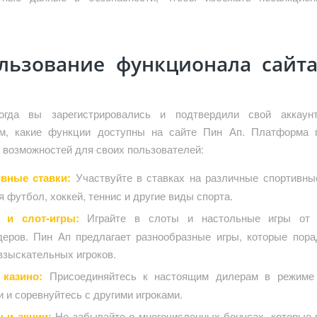
льзование функционала сайт
когда вы зарегистрировались и подтвердили свой аккаунт
м, какие функции доступны на сайте Пин Ап. Платформа 
 возможностей для своих пользователей:
вные ставки:
Участвуйте в ставках на различные спортивны
 футбол, хоккей, теннис и другие виды спорта.
 и слот-игры:
Играйте в слоты и настольные игры от 
деров. Пин Ап предлагает разнообразные игры, которые пор
взыскательных игроков.
казино:
Присоединяйтесь к настоящим дилерам в режиме 
 и соревнуйтесь с другими игроками.
 и акции:
Не забывайте о многочисленных бонусах, которые