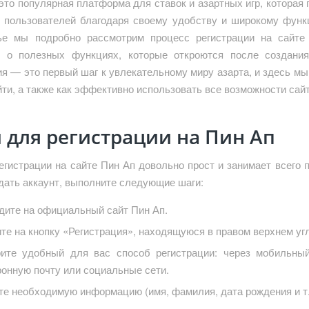
это популярная платформа для ставок и азартных игр, которая 
 пользователей благодаря своему удобству и широкому функ
ье мы подробно рассмотрим процесс регистрации на сайт
 о полезных функциях, которые откроются после создания
ия — это первый шаг к увлекательному миру азарта, и здесь мы
йти, а также как эффективно использовать все возможности сайт
 для регистрации на Пин Ап
егистрации на сайте Пин Ап довольно прост и занимает всего п
дать аккаунт, выполните следующие шаги:
дите на официальный сайт Пин Ап.
те на кнопку «Регистрация», находящуюся в правом верхнем угл
ите удобный для вас способ регистрации: через мобильны
ронную почту или социальные сети.
те необходимую информацию (имя, фамилия, дата рождения и т.