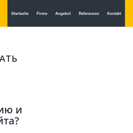
Startseite
Firma
Angebot
Referenzen
Kontakt
АТЬ
ию и
йта?