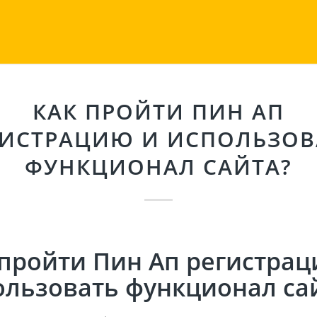
КАК ПРОЙТИ ПИН АП
ГИСТРАЦИЮ И ИСПОЛЬЗОВ
ФУНКЦИОНАЛ САЙТА?
 пройти Пин Ап регистрац
ользовать функционал са